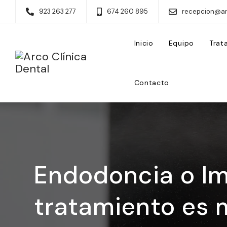
923 263 277
674 260 895
recepcion@ar
Inicio
Equipo
Trat
Contacto
Endodoncia o I
tratamiento es 