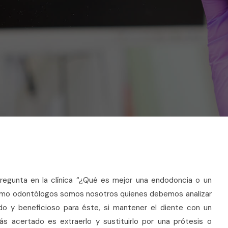
regunta en la clínica “¿Qué es mejor una endodoncia o un
como odontólogos somos nosotros quienes debemos analizar
o y beneficioso para éste, si mantener el diente con un
ás acertado es extraerlo y sustituirlo por una prótesis o