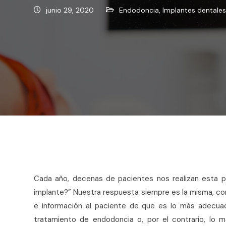
junio 29, 2020
Endodoncia
,
Implantes dentales
Cada año, decenas de pacientes nos realizan esta p
implante?” Nuestra respuesta siempre es la misma, 
e información al paciente de que es lo más adecuad
tratamiento de endodoncia o, por el contrario, lo m